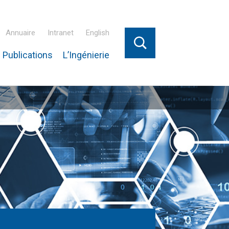
Annuaire
Intranet
English
 Publications
L’Ingénierie