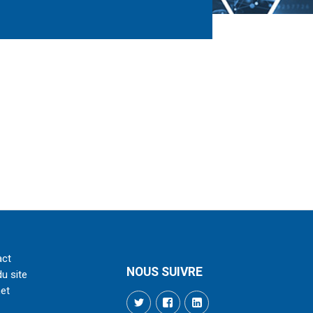
act
NOUS SUIVRE
du site
net
Twitter
Facebook
LinkedIn