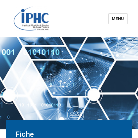
MENU
Institut pluridisciplinaire Hubert
Curien – IPHC
Fiche