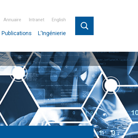
Annuaire
Intranet
English
 Publications
L’Ingénierie