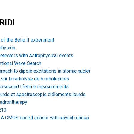
RIDI
of the Belle II experiment
physics
detectors with Astrophysical events
tational Wave Search
roach to dipole excitations in atomic nuclei
 sur la radiolyse de biomolécules
picosecond lifetime measurements
urds et spectroscopie d’éléments lourds
hadrontherapy
E10
C, A CMOS based sensor with asynchronous