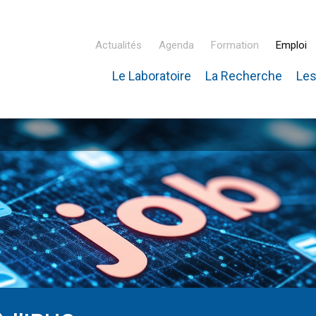
Actualités
Agenda
Formation
Emploi
Le Laboratoire
La Recherche
Les
inaire Hubert Curien – IPHC