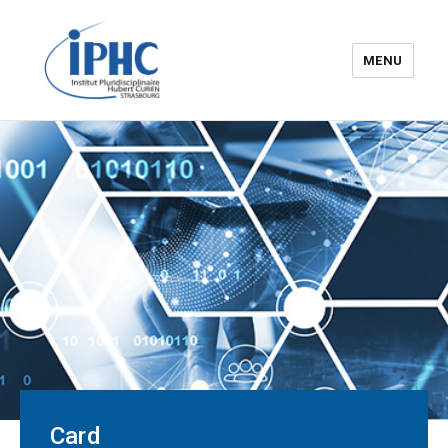
MENU
The Hubert Curien
pluridisciplinary Institute – IPHC
Card