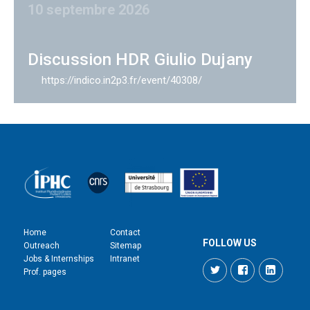
10 septembre 2026
Discussion HDR Giulio Dujany
https://indico.in2p3.fr/event/40308/
Home
Contact
FOLLOW US
Outreach
Sitemap
Jobs & Internships
Intranet
Twitter
Facebook
LinkedI
Prof. pages