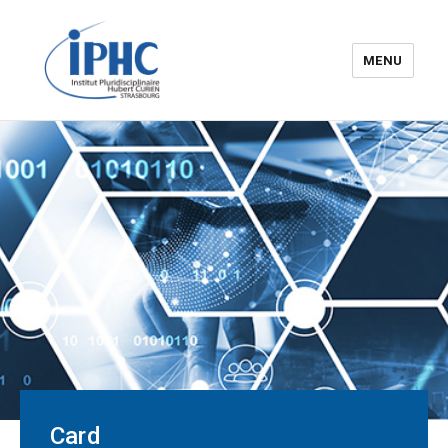
MENU
The Hubert Curien
pluridisciplinary Institute – IPHC
Card