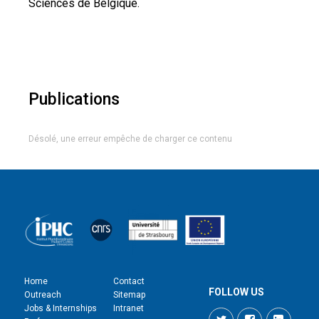
Sciences de Belgique.
Publications
Désolé, une erreur empêche de charger ce contenu
Home
Contact
FOLLOW US
Outreach
Sitemap
Jobs & Internships
Intranet
Twitter
Facebook
LinkedI