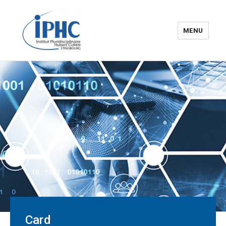
MENU
The Hubert Curien
pluridisciplinary Institute – IPHC
Card