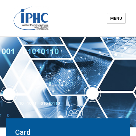
MENU
The Hubert Curien
pluridisciplinary Institute – IPHC
Card