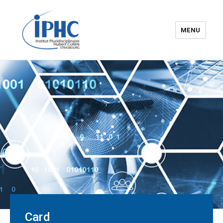
MENU
The Hubert Curien
pluridisciplinary Institute – IPHC
Card