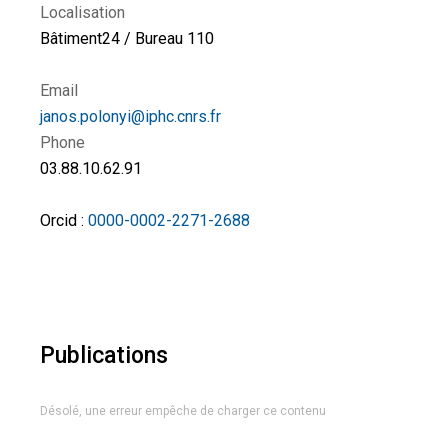
Localisation
Bâtiment24 / Bureau 110
Email
janos.polonyi@iphc.cnrs.fr
Phone
03.88.10.62.91
Orcid :
0000-0002-2271-2688
Publications
Désolé, une erreur empêche de charger ce contenu