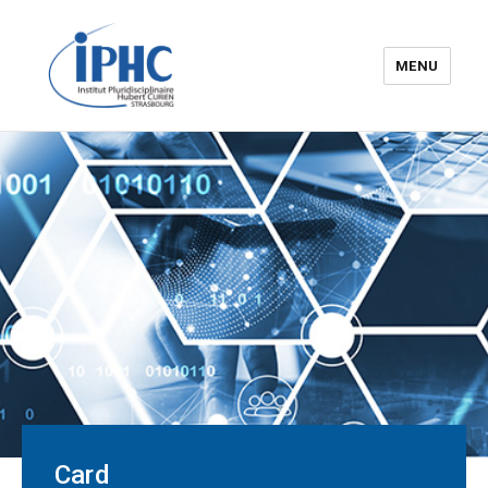
MENU
The Hubert Curien
pluridisciplinary Institute – IPHC
Card