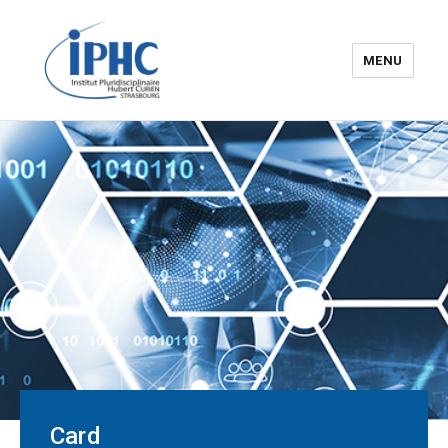
MENU
The Hubert Curien
pluridisciplinary Institute – IPHC
Card