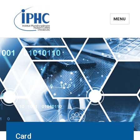
MENU
The Hubert Curien
pluridisciplinary Institute – IPHC
Card