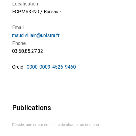
Localisation
ECPMR3-N0 / Bureau -
Email
maud.villain@unistra.fr
Phone
03.68.85.27.32
Orcid :
0000-0003-4526-9460
Publications
Désolé, une erreur empêche de charger ce contenu