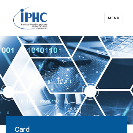
MENU
The Hubert Curien
pluridisciplinary Institute – IPHC
Card