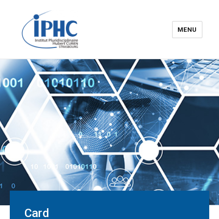
MENU
The Hubert Curien
pluridisciplinary Institute – IPHC
Card