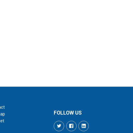
act
FOLLOW US
map
net
Twitter
Facebook
LinkedIn