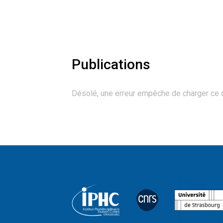
Publications
Désolé, une erreur empêche de charger ce 