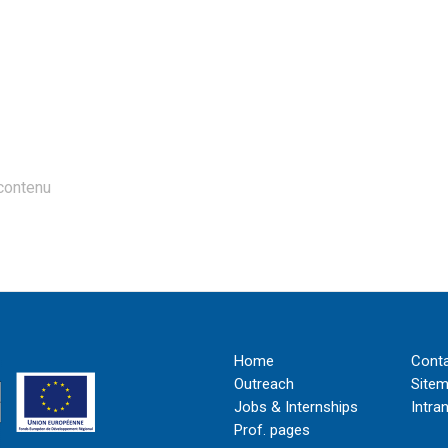
contenu
Home
Cont
Outreach
Site
Jobs & Internships
Intra
Prof. pages