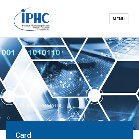
MENU
The Hubert Curien
pluridisciplinary Institute – IPHC
Card