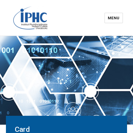
MENU
The Hubert Curien
pluridisciplinary Institute – IPHC
Card