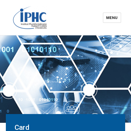
MENU
The Hubert Curien
pluridisciplinary Institute – IPHC
Card