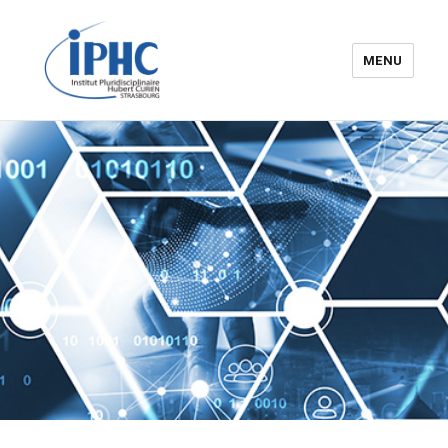
MENU
Institut pluridisciplinaire Hubert
Curien – IPHC