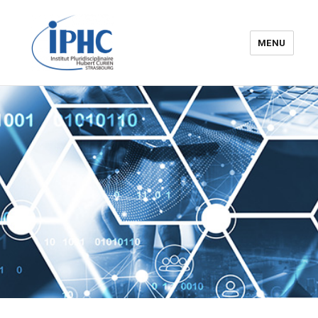
MENU
Institut pluridisciplinaire Hubert
Curien – IPHC