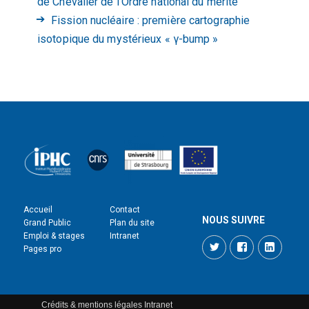
de Chevalier de l’Ordre national du mérite
Fission nucléaire : première cartographie
isotopique du mystérieux « γ-bump »
Accueil
Contact
NOUS SUIVRE
Grand Public
Plan du site
Emploi & stages
Intranet
Twitter
Facebook
LinkedI
Pages pro
Crédits & mentions légales
Intranet