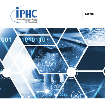
MENU
Institut pluridisciplinaire Hubert
Curien – IPHC