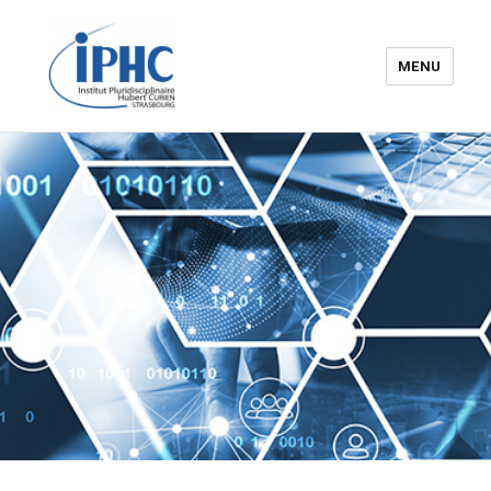
MENU
Institut pluridisciplinaire Hubert
Curien – IPHC