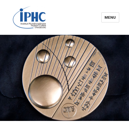
MENU
Institut pluridisciplinaire Hubert
Curien – IPHC