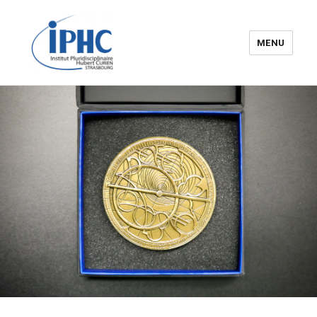
MENU
Institut pluridisciplinaire Hubert
Curien – IPHC