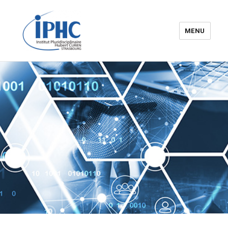
MENU
Institut pluridisciplinaire Hubert
Curien – IPHC