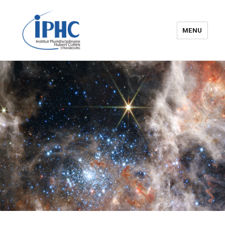
MENU
Institut pluridisciplinaire Hubert
Curien – IPHC