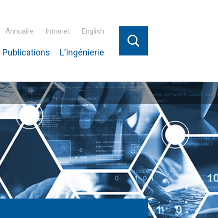
Annuaire
Intranet
English
 Publications
L’Ingénierie