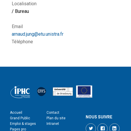
Localisation
/ Bureau
Email
arnaud.jung@etu.unistra.fr
Téléphone
Accueil
Contact
NOUS SUIVRE
Grand Public
Plan du site
Emploi & stages
Intranet
Twitter
Facebook
LinkedI
Pages pro