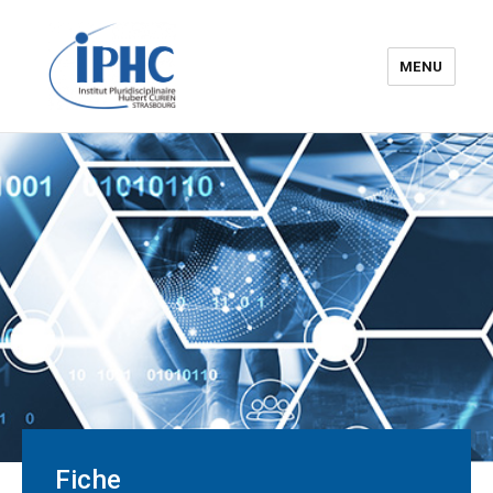
MENU
Institut pluridisciplinaire Hubert
Curien – IPHC
Fiche