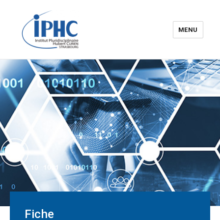
MENU
Institut pluridisciplinaire Hubert
Curien – IPHC
Fiche