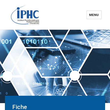
MENU
Institut pluridisciplinaire Hubert
Curien – IPHC
Fiche