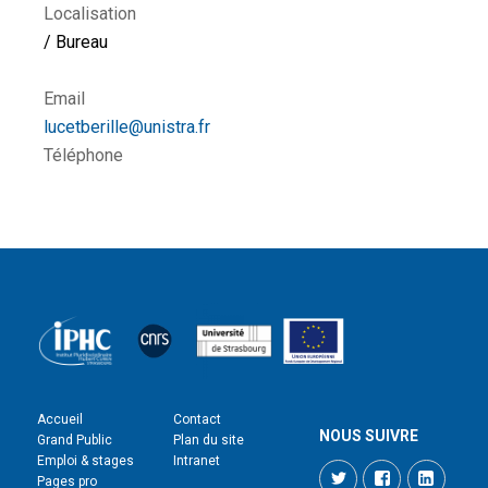
Localisation
/ Bureau
Email
lucetberille@unistra.fr
Téléphone
Accueil
Contact
NOUS SUIVRE
Grand Public
Plan du site
Emploi & stages
Intranet
Twitter
Facebook
LinkedI
Pages pro