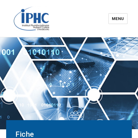
MENU
Institut pluridisciplinaire Hubert
Curien – IPHC
Fiche