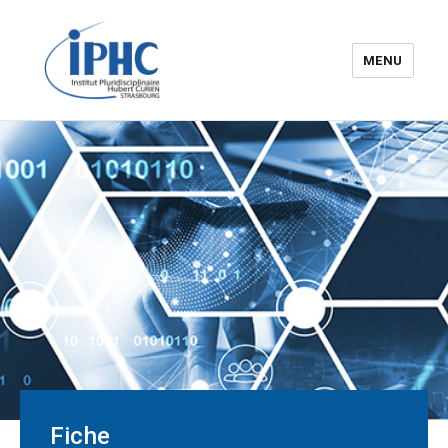
MENU
Institut pluridisciplinaire Hubert
Curien – IPHC
Fiche