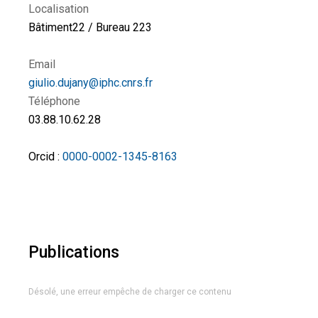
Localisation
Bâtiment22 / Bureau 223
Email
giulio.dujany@iphc.cnrs.fr
Téléphone
03.88.10.62.28
Orcid :
0000-0002-1345-8163
Publications
Désolé, une erreur empêche de charger ce contenu