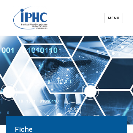
MENU
Institut pluridisciplinaire Hubert
Curien – IPHC
Fiche