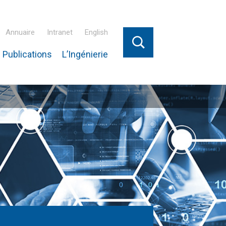
Annuaire
Intranet
English
 Publications
L’Ingénierie