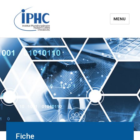
MENU
Institut pluridisciplinaire Hubert
Curien – IPHC
Fiche