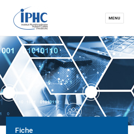
MENU
Institut pluridisciplinaire Hubert
Curien – IPHC
Fiche