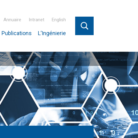
Annuaire
Intranet
English
 Publications
L’Ingénierie