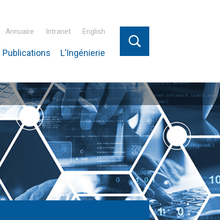
Annuaire
Intranet
English
 Publications
L’Ingénierie