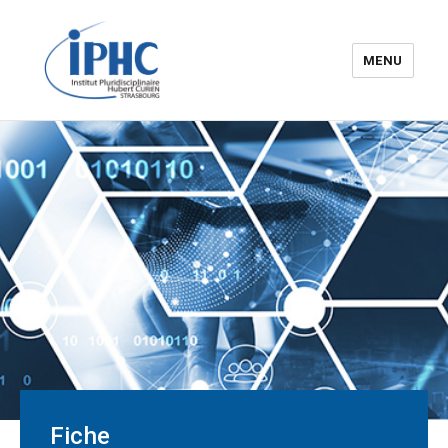
MENU
Institut pluridisciplinaire Hubert
Curien – IPHC
Fiche