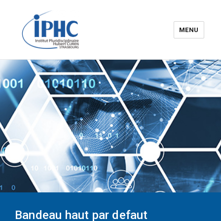
MENU
Institut pluridisciplinaire Hubert
Curien – IPHC
Bandeau haut par defaut