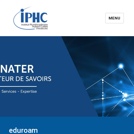
MENU
Institut pluridisciplinaire Hubert
Curien – IPHC
eduroam