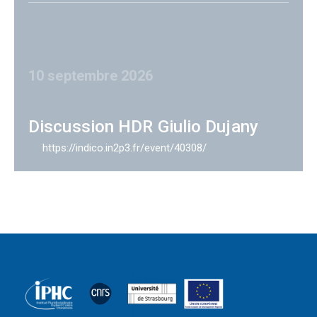
10 septembre 2026
Discussion HDR Giulio Dujany
https://indico.in2p3.fr/event/40308/