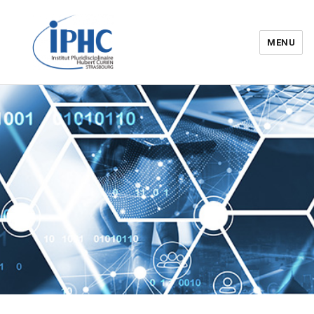
MENU
Institut pluridisciplinaire Hubert
Curien – IPHC