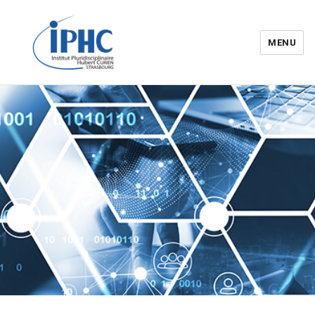
MENU
Institut pluridisciplinaire Hubert
Curien – IPHC