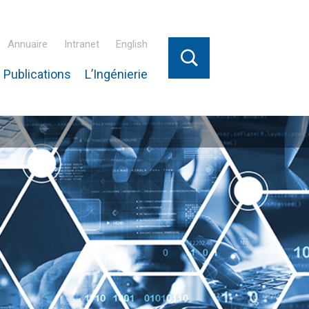
Annuaire
Intranet
English
 Publications
L’Ingénierie