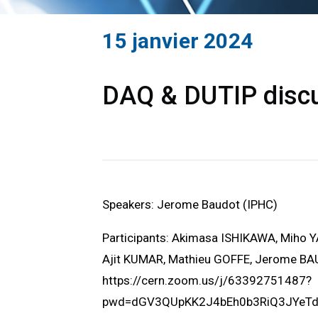
15 janvier 2024
DAQ & DUTIP discu
Speakers: Jerome Baudot (IPHC)
Participants: Akimasa ISHIKAWA, Miho 
Ajit KUMAR, Mathieu GOFFE, Jerome B
https://cern.zoom.us/j/63392751487?
pwd=dGV3QUpKK2J4bEh0b3RiQ3JYeT