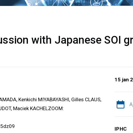
ssion with Japanese SOI g
15 jan 
YAMADA, Kenkichi MIYABAYASHI, Gilles CLAUS,
A
AUDOT, Maciek KACHELZOOM:
d5dz09
IPHC