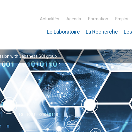
Actualités
Agenda
Formation
Emploi
Le Laboratoire
La Recherche
Les
inaire Hubert Curien – IPHC
ssion with Japanese SOI group