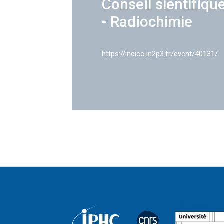
Conseil sientifiqu
- Radiochimie
https://indico.in2p3.fr/event/40131/