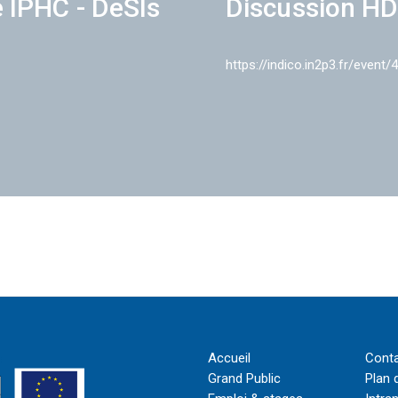
e IPHC - DeSIs
Discussion HD
https://indico.in2p3.fr/event/
Accueil
Cont
Grand Public
Plan 