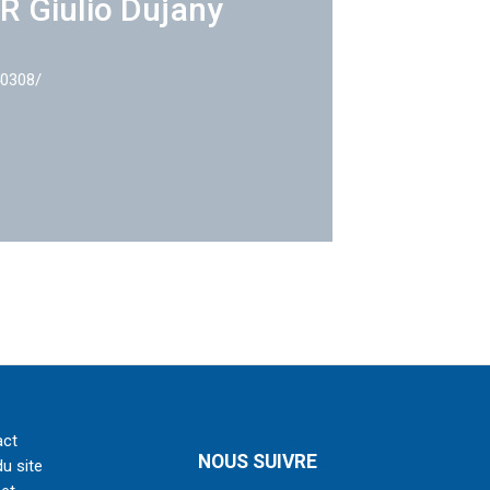
R Giulio Dujany
40308/
act
NOUS SUIVRE
du site