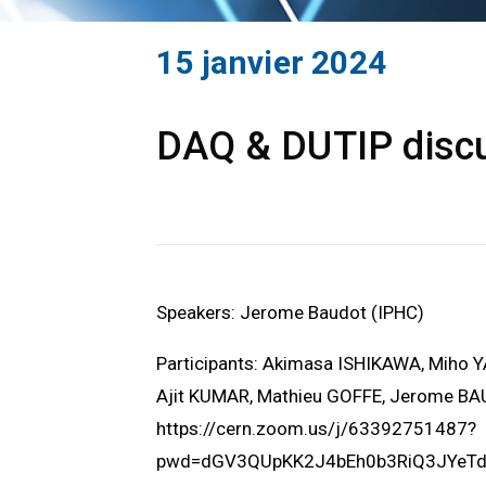
15 janvier 2024
DAQ & DUTIP discu
Speakers: Jerome Baudot (IPHC)
Participants: Akimasa ISHIKAWA, Miho 
Ajit KUMAR, Mathieu GOFFE, Jerome B
https://cern.zoom.us/j/63392751487?
pwd=dGV3QUpKK2J4bEh0b3RiQ3JYeT