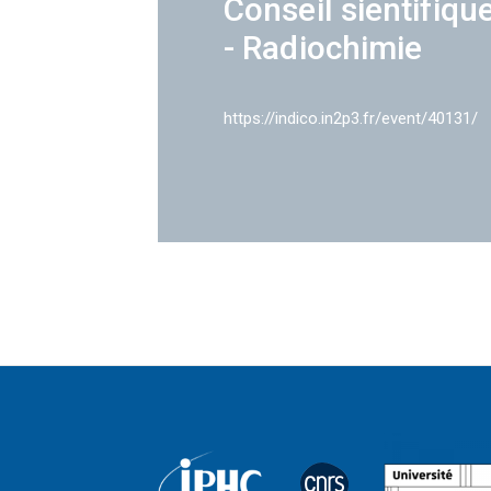
Conseil sientifiqu
- Radiochimie
https://indico.in2p3.fr/event/40131/