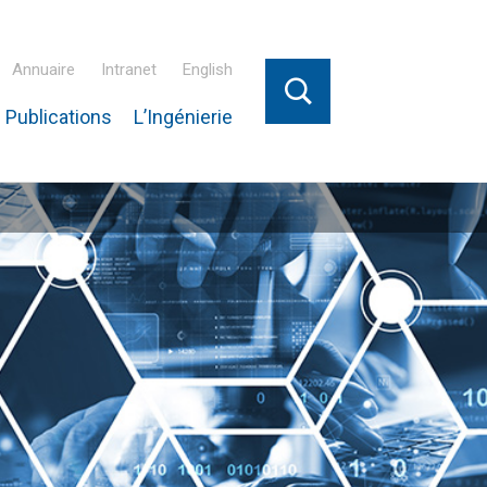
Annuaire
Intranet
English
 Publications
L’Ingénierie