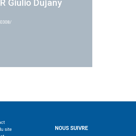
R Giulio Dujany
40308/
act
NOUS SUIVRE
du site