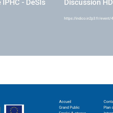
e IPHC - DeSIs
Discussion HD
https://indico.in2p3.fr/event/
Accueil
Cont
Grand Public
Plan 