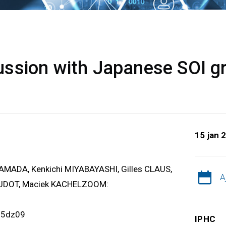
ssion with Japanese SOI g
15 jan 
YAMADA, Kenkichi MIYABAYASHI, Gilles CLAUS,
A
AUDOT, Maciek KACHELZOOM:
d5dz09
IPHC