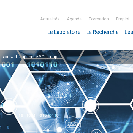
Actualités
Agenda
Formation
Emploi
Le Laboratoire
La Recherche
Les
inaire Hubert Curien – IPHC
ssion with Japanese SOI group