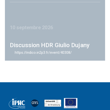
10 septembre 2026
Discussion HDR Giulio Dujany
https://indico.in2p3.fr/event/40308/