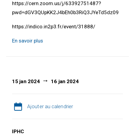
https://cern.zoom.us/j/63392751487?
pwd=dGV3QUpKK2J4bEh0b3RiQ3JYeTd5dz09
https://indico.in2p3.fr/event/31888/
En savoir plus
15 jan 2024
16 jan 2024
Ajouter au calendrier
IPHC