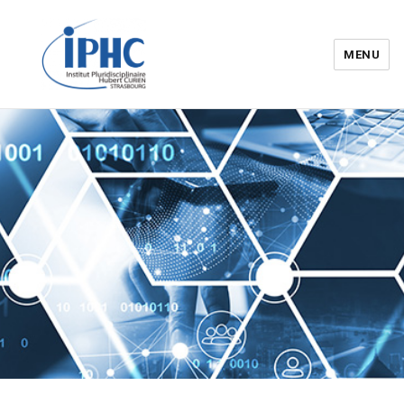
MENU
Institut pluridisciplinaire Hubert
Curien – IPHC