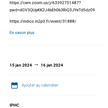
https://cern.zoom.us/j/63392751487?
pwd=dGV3QUpKK2J4bEh0b3RiQ3JYeTd5dz09
https://indico.in2p3.fr/event/31888/
En savoir plus
15 jan 2024
16 jan 2024
Ajouter au calendrier
IPHC