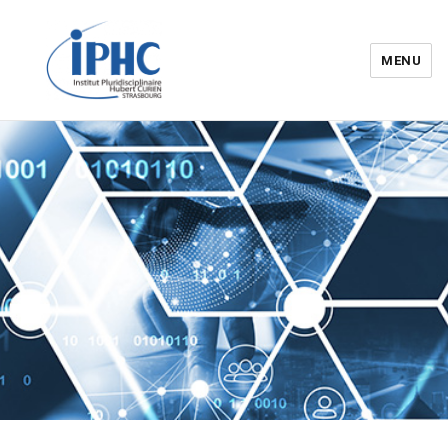
MENU
Institut pluridisciplinaire Hubert
Curien – IPHC