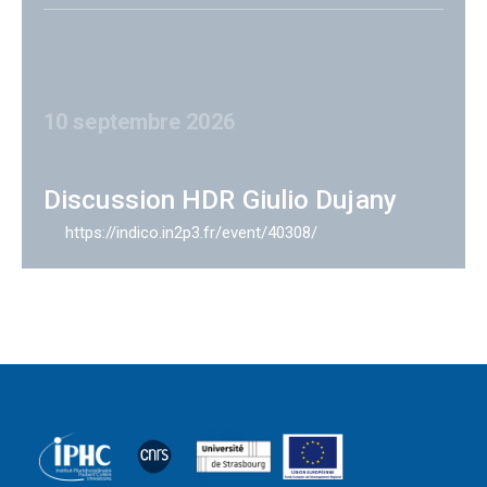
10 septembre 2026
Discussion HDR Giulio Dujany
https://indico.in2p3.fr/event/40308/