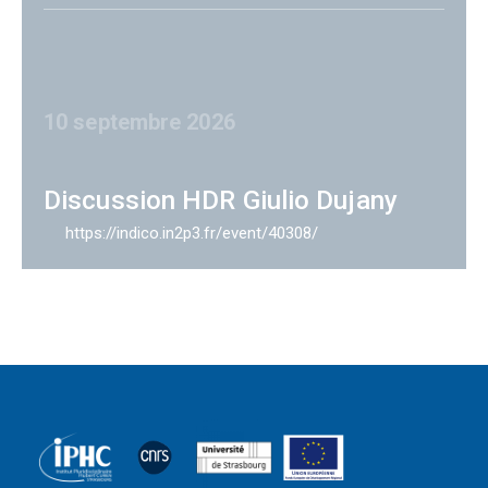
10 septembre 2026
Discussion HDR Giulio Dujany
https://indico.in2p3.fr/event/40308/