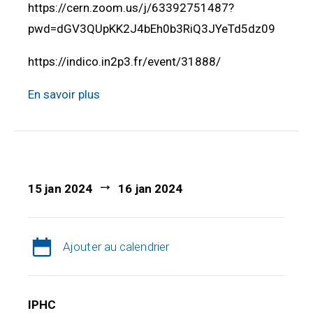
https://cern.zoom.us/j/63392751487?
pwd=dGV3QUpKK2J4bEh0b3RiQ3JYeTd5dz09
https://indico.in2p3.fr/event/31888/
En savoir plus
15 jan 2024
16 jan 2024
Ajouter au calendrier
IPHC