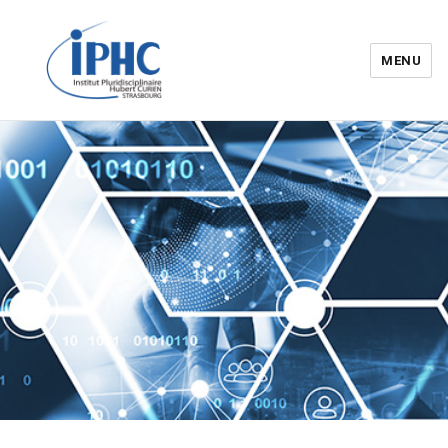
MENU
Institut pluridisciplinaire Hubert
Curien – IPHC