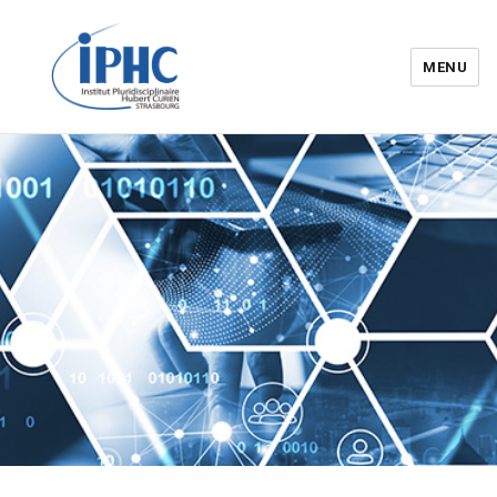
MENU
Institut pluridisciplinaire Hubert
Curien – IPHC