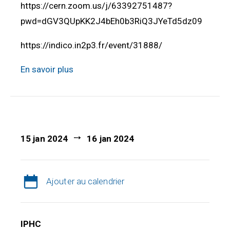
https://cern.zoom.us/j/63392751487?
pwd=dGV3QUpKK2J4bEh0b3RiQ3JYeTd5dz09
https://indico.in2p3.fr/event/31888/
En savoir plus
15 jan 2024
16 jan 2024
Ajouter au calendrier
IPHC