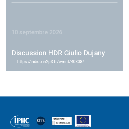
10 septembre 2026
Discussion HDR Giulio Dujany
https://indico.in2p3.fr/event/40308/